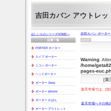
吉田カバン アウトレッ
吉田カバン ポータ
ほしいものシリーズHOMEへ
porter
記事一覧
PORTER ポーター
エイプ ポーター
Warning
: Att
/home/geta82
ニコン ポーター
pages-euc.p
ヘッドポーター
[楽
ポーター 3way
楽天市場では、[吉
ポーター iphone
ポーター かばん
楽天市場へその他
ポーター アウトレット