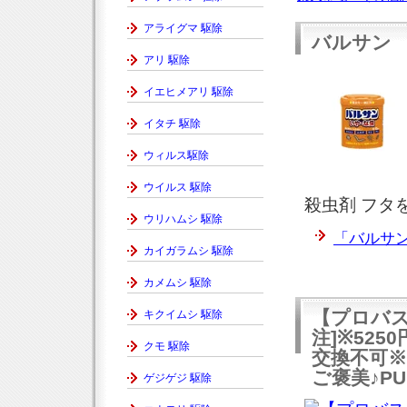
アライグマ 駆除
バルサン 
アリ 駆除
イエヒメアリ 駆除
イタチ 駆除
ウィルス駆除
ウイルス 駆除
殺虫剤 フタ
ウリハムシ 駆除
「バルサン
カイガラムシ 駆除
カメムシ 駆除
【プロバス
キクイムシ 駆除
注]※52
クモ 駆除
交換不可
ご褒美♪PUP
ゲジゲジ 駆除