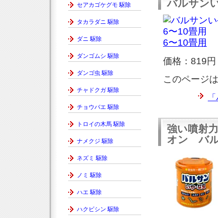
バルサンい
セアカゴケグモ 駆除
タカラダニ 駆除
ダニ 駆除
6〜10畳用
ダンゴムシ 駆除
価格：819円
ダンゴ虫 駆除
このページ
チャドクガ 駆除
「
チョウバエ 駆除
トロイの木馬 駆除
強い噴射
オン バル
ナメクジ 駆除
ネズミ 駆除
ノミ 駆除
ハエ 駆除
ハクビシン 駆除