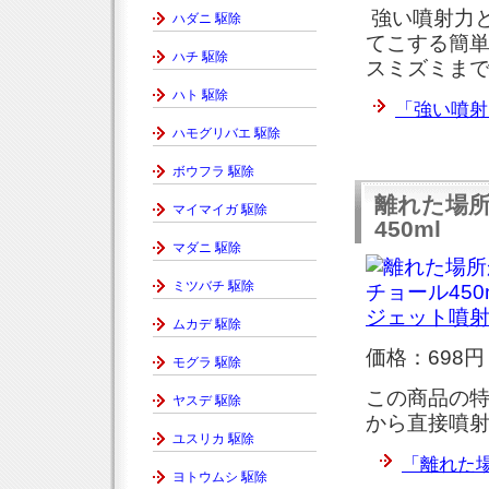
強い噴射力と
ハダニ 駆除
てこする簡単
ハチ 駆除
スミズミま
ハト 駆除
「強い噴射
ハモグリバエ 駆除
ボウフラ 駆除
離れた場
マイマイガ 駆除
450ml
マダニ 駆除
ミツバチ 駆除
ジェット噴射
ムカデ 駆除
価格：698円
モグラ 駆除
この商品の特
ヤスデ 駆除
から直接噴
ユスリカ 駆除
「離れた場
ヨトウムシ 駆除