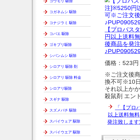
コウモリ 駆除
コガネムシ 駆除
コナジラミ 駆除
【プロバスター
コバエ 駆除
円以上送料
後商品を発
ゴキブリ駆除
♪PUP09052
シバンムシ 駆除
価格：523円
シロアリ 駆除 剤
※ご注文後
シロアリ 駆除 料金
換不可※10
それ以上かか
シロアリ駆除
殺鼠剤 エン
スギナ 駆除
「【プロバ
スズメバチ 駆除
以上送料無料
発注致します定
スパイウェア 駆除
スパイウエア 駆除