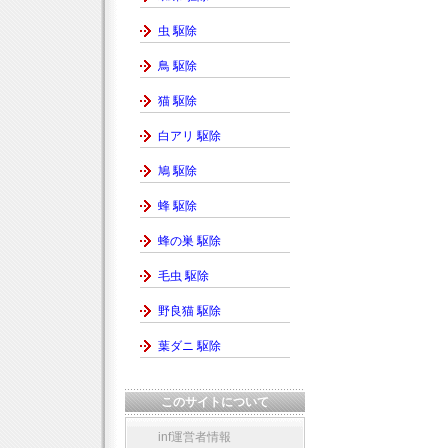
虫 駆除
鳥 駆除
猫 駆除
白アリ 駆除
鳩 駆除
蜂 駆除
蜂の巣 駆除
毛虫 駆除
野良猫 駆除
葉ダニ 駆除
このサイトについて
inf運営者情報