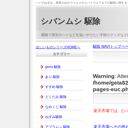
ハトやねずみ、雑草のほかウイルスやスパイウエアまでの駆除に関する
シバンムシ 駆除
駆除で害虫やハトなどを追いやりたい手助けグッズなど
駆除 NAVIトップペ
ほしいものシリーズHOMEへ
カテゴリー
geno 駆除
Warning
: Att
あり 駆除
/home/geta82
すずめ 駆除
pages-euc.p
どくだみ 駆除
なめくじ 駆除
楽天市場では、[シ
ねずみ駆除
楽天市場へその他
アブラムシ 駆除