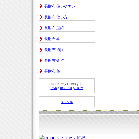
長財布 使いやすい
長財布 使い方
長財布 型紙
長財布 本
長財布 通販
長財布 金持ち
長財布 革
RSSリーダに登録する
RSD
/
RSS 2.0
/
ATOM
リンク集