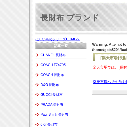
長財布 ブランド
ほしいものシリーズHOMEへ
Warning
: Attempt to
記事一覧
/home/geta8204/lua
CHANEL 長財布
[楽天市場]長
COACH F74795
楽天市場では、[長財
COACH 長財布
楽天市場へその他お
D&G 長財布
GUCCI 長財布
PRADA 長財布
Paul Smith 長財布
dior 長財布