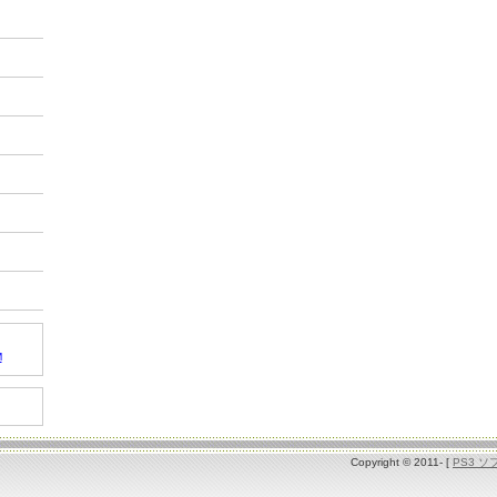
M
Copyright © 2011- [
PS3 ソ