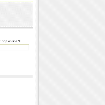
c.php
on line
96