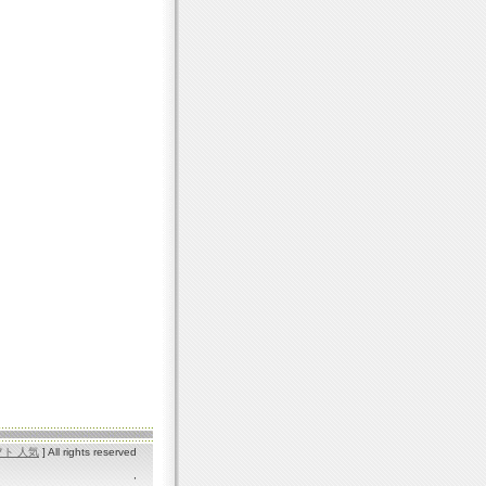
フト 人気
] All rights reserved
,