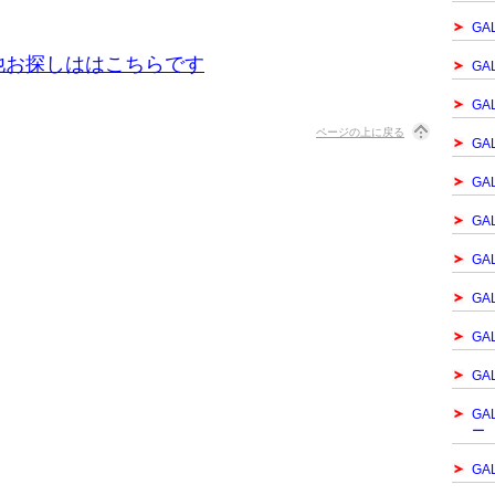
GA
他お探しははこちらです
GA
GA
ページの上に戻る
GAL
GA
GA
GA
GA
GA
GA
GA
ー
GA