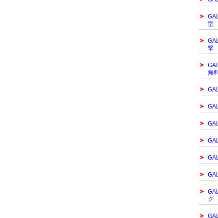
GA
型
GA
撃
GA
無
GA
GAL
GA
GA
GA
GA
GA
グ
GA