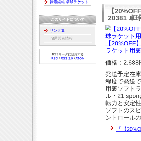
炭素繊維 卓球ラケット
【20%O
20381
このサイトについて
リンク集
inf運営者情報
【20%OFF
ラケット用
RSSリーダに登録する
RSD
/
RSS 2.0
/
ATOM
価格：2,688
発送予定在庫
程度で発送で
用裏ソフトラ
ル・21 sp
転力と安定
ソフトのス
ントロール
「【20%O