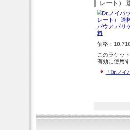
レート） 
バウア バリ
料
価格：10,71
このラケッ
有効に使用
「Dr.ノ