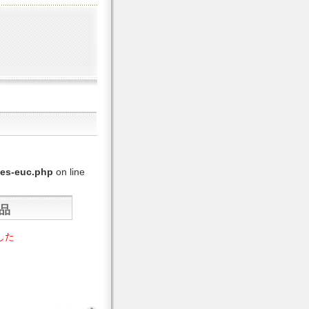
ges-euc.php
on line
品
した