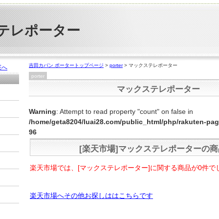
テレポーター
吉田カバン ポータートップページ
>
porter
> マックステレポーター
Eへ
porter
マックステレポーター
Warning
: Attempt to read property "count" on false in
/home/geta8204/luai28.com/public_html/php/rakuten-pa
96
[楽天市場]マックステレポーターの商
楽天市場では、[マックステレポーター]に関する商品が0件で
楽天市場へその他お探しははこちらです